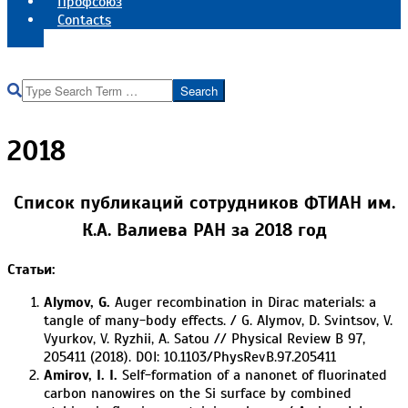
Профсоюз
Contacts
Реквизиты института
Search
2018
Список публикаций сотрудников ФТИАН им.
К.А. Валиева РАН
за 2018 год
Статьи:
Alymov, G.
Auger recombination in Dirac materials: a
tangle of many-body effects. / G. Alymov, D. Svintsov, V.
Vyurkov, V. Ryzhii, A. Satou // Physical Review B 97,
205411 (2018). DOI: 10.1103/PhysRevB.97.205411
Amirov, I. I.
Self-formation of a nanonet of fluorinated
carbon nanowires on the Si surface by combined