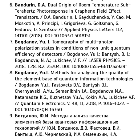
Bandurin, D.A.
Dual Origin of Room Temperature Sub-
Terahertz Photoresponse in Graphene Field Effect
Transistors. / D.A. Bandurin, I. Gayduchencko, Y. Cao, M.
Moskotin, A. Principi, I. Grigorieva, G. Goltsman, G.
Fedorov, D. Svintsov // Applied Physics Letters 112,
141101 (2018). DOI: 10.1063/1.5018151
Bogdanov, Yu. I.
Tomography of multi-photon
polarization states in conditions of non-unit quantum
efficiency of detectors / Bogdanov, Yu I.; Bantysh, B. I.;
Bogdanova, N. A.; Lukichev, V. F. // LASER PHYSICS. –
2018. Т.28. В.2. 25204. DOI: 10.1088/1555-6611/aa9a9f
Bogdanov, Yu.I.
Methods for analysing the quality of
the element base of quantum information technologies
/ Bogdanov Yu.I., Fastovets D.V., Bantysh B.I.,
Chernyavskii A.Yu., Semenikhin I.A., Bogdanova N.A.,
Katamadze K.G., Kuznetsov Yu.A., Kokin A.A., Lukichev V.F.
// Quantum Electronics, V. 48, 11, 2018, P. 1016-1022. –
DOI: 10.1070/QEL16760
Богданов, Ю.И.
Методы анализа качества
элементной базы квантовых информационных
технологий // Ю.И. Богданов, Д.В. Фастовец, Б.И.
Бантыш, А.Ю. Чернявский, И.А. Семенихин, Н.А.