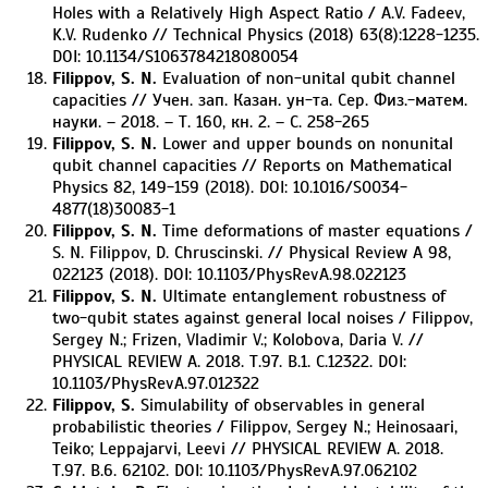
Holes with a Relatively High Aspect Ratio / A.V. Fadeev,
K.V. Rudenko // Technical Physics (2018) 63(8):1228-1235.
DOI: 10.1134/S1063784218080054
Filippov, S. N.
Evaluation of non-unital qubit channel
capacities // Учен. зап. Казан. ун-та. Сер. Физ.-матем.
науки. – 2018. – Т. 160, кн. 2. – С. 258-265
Filippov, S. N.
Lower and upper bounds on nonunital
qubit channel capacities // Reports on Mathematical
Physics 82, 149-159 (2018). DOI: 10.1016/S0034-
4877(18)30083-1
Filippov, S. N.
Time deformations of master equations /
S. N. Filippov, D. Chruscinski. // Physical Review A 98,
022123 (2018). DOI: 10.1103/PhysRevA.98.022123
Filippov, S. N.
Ultimate entanglement robustness of
two-qubit states against general local noises / Filippov,
Sergey N.; Frizen, Vladimir V.; Kolobova, Daria V. //
PHYSICAL REVIEW A. 2018. Т.97. В.1. С.12322. DOI:
10.1103/PhysRevA.97.012322
Filippov, S.
Simulability of observables in general
probabilistic theories / Filippov, Sergey N.; Heinosaari,
Teiko; Leppajarvi, Leevi // PHYSICAL REVIEW A. 2018.
Т.97. В.6. 62102. DOI: 10.1103/PhysRevA.97.062102