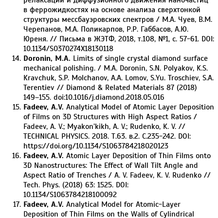
в феррожидкостях на основе анализа сверхтонкой
структуры мессбауэровских спектров / М.А. Чуев, В.М.
Черепанов, М.А. Поликарпов, Р.Р. Габбасов, А.Ю.
Юреня. // Письма в ЖЭТФ, 2018, т.108, №1, с. 57-61. DOI:
10.1134/S0370274X18130118
Doronin, M.A.
Limits of single crystal diamond surface
mechanical polishing. / M.A. Doronin, S.N. Polyakov, K.S.
Kravchuk, S.P. Molchanov, A.A. Lomov, S.Yu. Troschiev, S.A.
Terentiev // Diamond & Related Materials 87 (2018)
149–155. doi:10.1016/j.diamond.2018.05.016
Fadeev, A.V.
Analytical Model of Atomic Layer Deposition
of Films on 3D Structures with High Aspect Ratios /
Fadeev, A. V.; Myakon’kikh, A. V.; Rudenko, K. V. //
TECHNICAL PHYSICS. 2018. Т.63. в.2. С.235-242. DOI:
https://doi.org/10.1134/S1063784218020123
Fadeev, A.V.
Atomic Layer Deposition of Thin Films onto
3D Nanostructures: The Effect of Wall Tilt Angle and
Aspect Ratio of Trenches / A. V. Fadeev, K. V. Rudenko //
Tech. Phys. (2018) 63: 1525. DOI:
10.1134/S1063784218100092
Fadeev, A.V.
Analytical Model for Atomic-Layer
Deposition of Thin Films on the Walls of Cylindrical