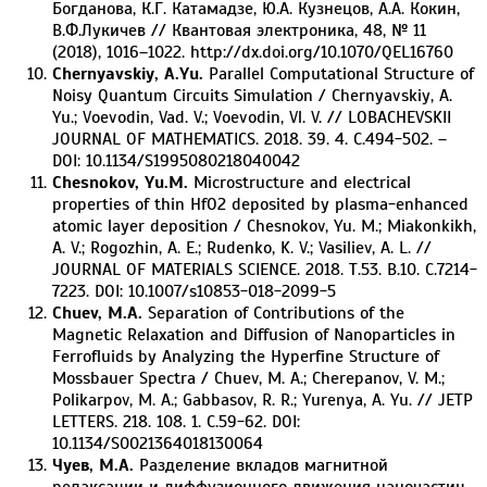
Богданова, К.Г. Катамадзе, Ю.А. Кузнецов, А.А. Кокин,
В.Ф.Лукичев // Квантовая электроника, 48, № 11
(2018), 1016–1022. http://dx.doi.org/10.1070/QEL16760
Chernyavskiy, A.Yu.
Parallel Computational Structure of
Noisy Quantum Circuits Simulation / Chernyavskiy, A.
Yu.; Voevodin, Vad. V.; Voevodin, Vl. V. // LOBACHEVSKII
JOURNAL OF MATHEMATICS. 2018. 39. 4. C.494-502. –
DOI: 10.1134/S1995080218040042
Chesnokov, Yu.M.
Microstructure and electrical
properties of thin HfO2 deposited by plasma-enhanced
atomic layer deposition / Chesnokov, Yu. M.; Miakonkikh,
A. V.; Rogozhin, A. E.; Rudenko, K. V.; Vasiliev, A. L. //
JOURNAL OF MATERIALS SCIENCE. 2018. Т.53. В.10. С.7214-
7223. DOI: 10.1007/s10853-018-2099-5
Chuev, M.A.
Separation of Contributions of the
Magnetic Relaxation and Diffusion of Nanoparticles in
Ferrofluids by Analyzing the Hyperfine Structure of
Mossbauer Spectra / Chuev, M. A.; Cherepanov, V. M.;
Polikarpov, M. A.; Gabbasov, R. R.; Yurenya, A. Yu. // JETP
LETTERS. 218. 108. 1. C.59-62. DOI:
10.1134/S0021364018130064
Чуев, М.А.
Разделение вкладов магнитной
релаксации и диффузионного движения наночастиц