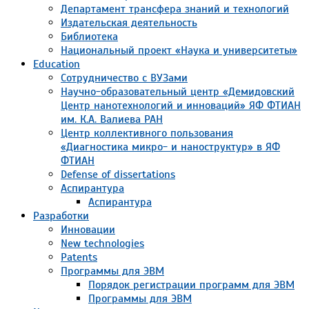
Департамент трансфера знаний и технологий
Издательская деятельность
Библиотека
Национальный проект «Наука и университеты»
Education
Сотрудничество с ВУЗами
Научно-образовательный центр «Демидовский
Центр нанотехнологий и инноваций» ЯФ ФТИАН
им. К.А. Валиева РАН
Центр коллективного пользования
«Диагностика микро- и наноструктур» в ЯФ
ФТИАН
Defense of dissertations
Аспирантура
Аспирантура
Разработки
Инновации
New technologies
Patents
Программы для ЭВМ
Порядок регистрации программ для ЭВМ
Программы для ЭВМ