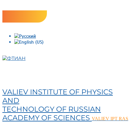
Skip
Версия сайта для слабовидящих
to
content
ФТИАН
VALIEV INSTITUTE OF PHYSICS
AND
TECHNOLOGY OF RUSSIAN
ACADEMY OF SCIENCES
VALIEV IPT RAS