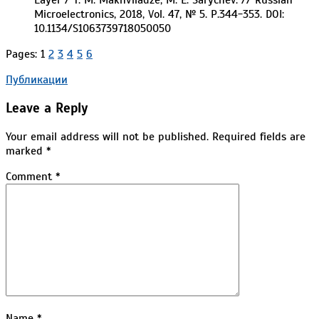
Microelectronics, 2018, Vol. 47, № 5. Р.344-353. DOI:
10.1134/S1063739718050050
Pages:
1
2
3
4
5
6
2021-
Публикации
10-
Leave a Reply
04
Your email address will not be published.
Required fields are
marked
*
Comment
*
Name
*