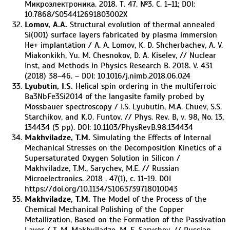
Микроэлектроника. 2018. Т. 47. №3. С. 1–11; DOI:
10.7868/S054412691803002X
Lomov, A.A.
Structural evolution of thermal annealed
Si(001) surface layers fabricated by plasma immersion
He+ implantation / A. A. Lomov, K. D. Shcherbachev, A. V.
Miakonkikh, Yu. M. Chesnokov, D. A. Kiselev, // Nuclear
Inst, and Methods in Physics Research B. 2018. V. 431
(2018) 38–46. – DOI: 10.1016/j.nimb.2018.06.024
Lyubutin, I.S.
Helical spin ordering in the multiferroic
Ba3NbFe3Si2O14 of the langasite family probed by
Mossbauer spectroscopy / I.S. Lyubutin, M.A. Chuev, S.S.
Starchikov, and K.O. Funtov. // Phys. Rev. B, v. 98, No. 13,
134434 (5 pp). DOI: 10.1103/PhysRevB.98.134434
Makhviladze, T.M.
Simulating the Effects of Internal
Mechanical Stresses on the Decomposition Kinetics of a
Supersaturated Oxygen Solution in Silicon /
Makhviladze, T.M., Sarychev, M.E. // Russian
Microelectronics. 2018 . 47(1), с. 11-19. DOI
https://doi.org/10.1134/S1063739718010043
Makhviladze, T.M.
The Model of the Process of the
Chemical Mechanical Polishing of the Copper
Metallization, Based on the Formation of the Passivation
Layer / T. M. Makhviladze, M. E. Sarychev. // Russian