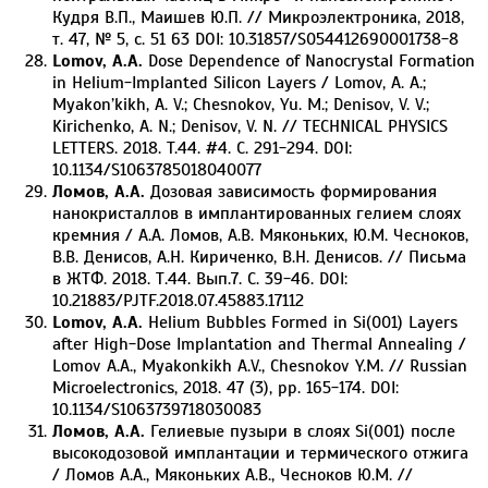
Кудря В.П., Маишев Ю.П. // Микроэлектроника, 2018,
т. 47, № 5, с. 51 63 DOI: 10.31857/S054412690001738-8
Lomov, A.A.
Dose Dependence of Nanocrystal Formation
in Helium-Implanted Silicon Layers / Lomov, A. A.;
Myakon’kikh, A. V.; Chesnokov, Yu. M.; Denisov, V. V.;
Kirichenko, A. N.; Denisov, V. N. // TECHNICAL PHYSICS
LETTERS. 2018. T.44. #4. C. 291-294. DOI:
10.1134/S1063785018040077
Ломов, А.А.
Дозовая зависимость формирования
нанокристаллов в имплантированных гелием слоях
кремния / А.А. Ломов, А.В. Мяконьких, Ю.М. Чесноков,
В.В. Денисов, А.Н. Кириченко, В.Н. Денисов. // Письма
в ЖТФ. 2018. Т.44. Вып.7. С. 39-46. DOI:
10.21883/PJTF.2018.07.45883.17112
Lomov, A.A.
Helium Bubbles Formed in Si(001) Layers
after High-Dose Implantation and Thermal Annealing /
Lomov A.A., Myakonkikh A.V., Chesnokov Y.M. // Russian
Microelectronics, 2018. 47 (3), pp. 165-174. DOI:
10.1134/S1063739718030083
Ломов, А.А.
Гелиевые пузыри в слоях Si(001) после
высокодозовой имплантации и термического отжига
/ Ломов А.А., Мяконьких А.В., Чесноков Ю.М. //