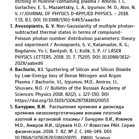
etching in fluorine-containing plasma / Amirov, I. I.,
Gorlachev, E. S., Mazaletskiy, L. A., Izyumov, M. O., Alov, N.
V. //JOURNAL OF PHYSICS D-APPLIED PHYSICS. – 2018.
Т.51. В.1. DOI: 10.1088/1361-6463/aaacbe
Avosopiants, G. V.
Non-Gaussianity of multiple photon-
subtracted thermal states in terms of compound-
Poisson photon number distribution parameters: theory
and experiment / Avosopiants, G. V.; Katamadze, K. G.;
Bogdanov, Yu I.; Bantysh, B. I.; Kulik, S. P. // LASER
PHYSICS LETTERS. 2018. 15. 7. 75205. DOI: 10.1088/1612-
202X/aabed6
Bachurin, V.I.
Sputtering of Silicon and Silicon Dioxide
by Low-Energy Ions of Dense Nitrogen and Argon
Plasma / Bachurin, V.I., Izyumov, M.O., Amirov, I.I.,
Shuvaev, N.O. // Bulletin of the Russian Academy of
Sciences: Physics 2018. 82(2), с. 127-130. DOI
https://doi.org/10.3103/S1062873818020053
Бачурин, В.И.
Распыление кремния и диоксида
кремния низкоэнергетичными ионами плотной
азотной и аргоновой плазмы / Бачурин В.И., Изюмов
М.О., Амиров И.И., Шуваев Н.О. // Известия РАН. Серия
физическая. 2018. Т. 82. № 2. С. 146-149. DOI:
10.7868/S0367676518020035 . РИНЦ, Scopus