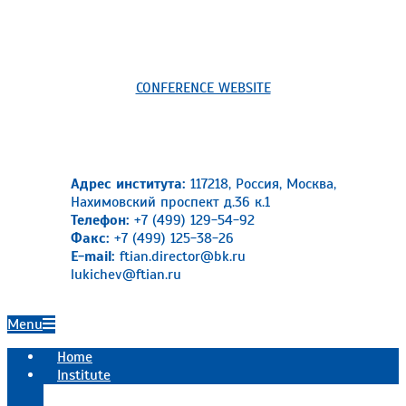
CONFERENCE WEBSITE
Адрес института:
117218, Россия, Москва,
Нахимовский проспект д.36 к.1
Телефон:
+7 (499) 129-54-92
Факс:
+7 (499) 125-38-26
E-mail:
ftian.director@bk.ru
lukichev@ftian.ru
Primary
Menu
Navigation
Home
Menu
Institute
Official information