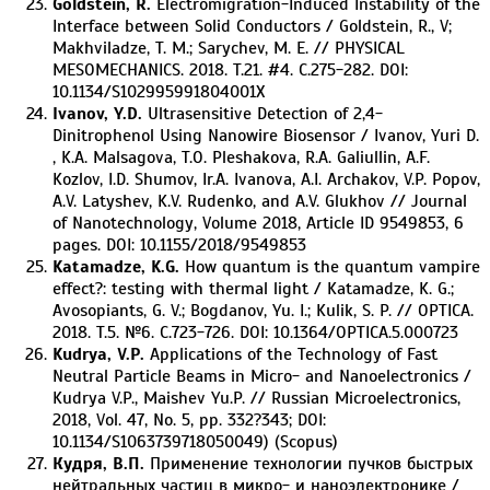
Goldstein, R.
Electromigration-Induced Instability of the
Interface between Solid Conductors / Goldstein, R., V;
Makhviladze, T. M.; Sarychev, M. E. // PHYSICAL
MESOMECHANICS. 2018. T.21. #4. C.275-282. DOI:
10.1134/S102995991804001X
Ivanov, Y.D.
Ultrasensitive Detection of 2,4-
Dinitrophenol Using Nanowire Biosensor / Ivanov, Yuri D.
, K.A. Malsagova, T.O. Pleshakova, R.A. Galiullin, A.F.
Kozlov, I.D. Shumov, Ir.A. Ivanova, A.I. Archakov, V.P. Popov,
A.V. Latyshev, K.V. Rudenko, and A.V. Glukhov // Journal
of Nanotechnology, Volume 2018, Article ID 9549853, 6
pages. DOI: 10.1155/2018/9549853
Katamadze, K.G.
How quantum is the quantum vampire
effect?: testing with thermal light / Katamadze, K. G.;
Avosopiants, G. V.; Bogdanov, Yu. I.; Kulik, S. P. // OPTICA.
2018. T.5. №6. C.723-726. DOI: 10.1364/OPTICA.5.000723
Kudrya, V.P.
Applications of the Technology of Fast
Neutral Particle Beams in Micro- and Nanoelectronics /
Kudrya V.P., Maishev Yu.P. // Russian Microelectronics,
2018, Vol. 47, No. 5, pp. 332?343; DOI:
10.1134/S1063739718050049) (Scopus)
Кудря, В.П.
Применение технологии пучков быстрых
нейтральных частиц в микро- и наноэлектронике /