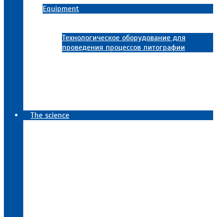
Equipment
Современное аналитическое оборудование
ФТИАН им. К.А. Валиева РАН
Технологическое оборудование для
проведения процессов литографии
Технологическое оборудование для
создания микро- и наноэлектронных
структур
Job contests
Госзакупки
Документы
The science
Main directions of research
Международное сотрудничество
Важнейшие результаты
Projects
Publications
Диссертации и ученые степени сотрудников
Научные мероприятия
Conference
Семинары
Департамент трансфера знаний и технологий