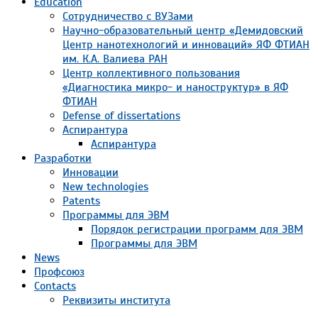
Education
Сотрудничество с ВУЗами
Научно-образовательный центр «Демидовский
Центр нанотехнологий и инноваций» ЯФ ФТИАН
им. К.А. Валиева РАН
Центр коллективного пользования
«Диагностика микро- и наноструктур» в ЯФ
ФТИАН
Defense of dissertations
Аспирантура
Аспирантура
Разработки
Инновации
New technologies
Patents
Программы для ЭВМ
Порядок регистрации программ для ЭВМ
Программы для ЭВМ
News
Профсоюз
Contacts
Реквизиты института