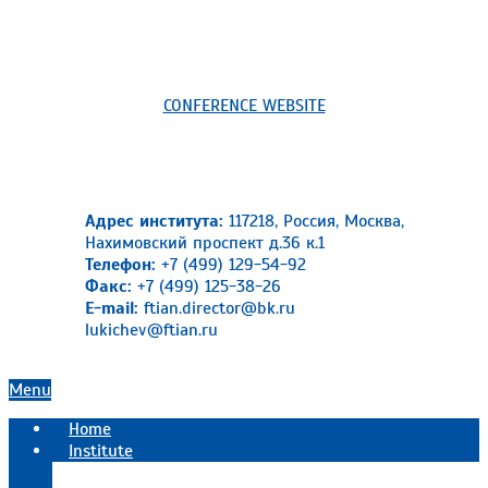
CONFERENCE WEBSITE
Адрес института:
117218, Россия, Москва,
Нахимовский проспект д.36 к.1
Телефон:
+7 (499) 129-54-92
Факс:
+7 (499) 125-38-26
E-mail:
ftian.director@bk.ru
lukichev@ftian.ru
Primary
Menu
Navigation
Home
Menu
Institute
Official information