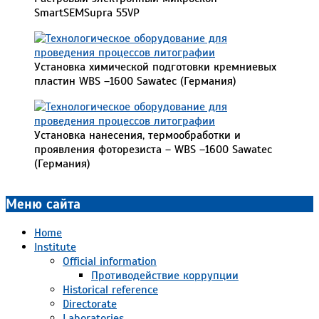
SmartSEMSupra 55VP
Установка химической подготовки кремниевых
пластин WBS –1600 Sawatec (Германия)
Установка нанесения, термообработки и
проявления фоторезиста – WBS –1600 Sawatec
(Германия)
2021-
12-
Меню сайта
11
Home
Institute
Official information
Противодействие коррупции
Historical reference
Directorate
Laboratories