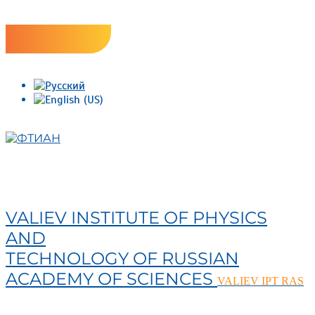
Skip
Версия сайта для слабовидящих
to
content
ФТИАН
VALIEV INSTITUTE OF PHYSICS
AND
TECHNOLOGY OF RUSSIAN
ACADEMY OF SCIENCES
VALIEV IPT RAS