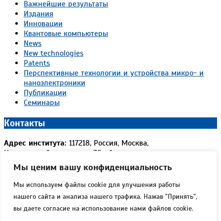
Важнейшие результаты
Издания
Инновации
Квантовые компьютеры
News
New technologies
Patents
Перспективные технологии и устройства микро- и
наноэлектроники
Публикации
Семинары
Контакты
Адрес института:
117218, Россия, Москва,
Нахимовский проспект д.36 к.1
Телефон:
+7 (499) 129-54-92
Мы ценим вашу конфиденциальность
Факс:
+7 (499) 125-38-26
E-mail:
ftian.director@bk.ru
Мы используем файлы cookie для улучшения работы
lukichev@ftian.ru
нашего сайта и анализа нашего трафика. Нажав "Принять",
Реквизиты института
вы даете согласие на использование нами файлов cookie.