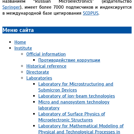
названием “Russian Microelectronics” (издательство
Springer
), имеет более 7000 подписчиков и индексируется
в международной базе цитирования
SCOPUS
.
2021-
11-
Меню сайта
10
Home
Institute
Official information
Противодействие коррупции
Historical reference
Directorate
Laboratories
Laboratory for Microstructuring and
Submicron Devices
Laboratory of ion-beam technologies
Micro and nanosystem technology
laboratory
Laboratory of Surface Physics of
Microelectronic Structures
Laboratory for Mathematical Modeling of
Physical and Technological Processes in