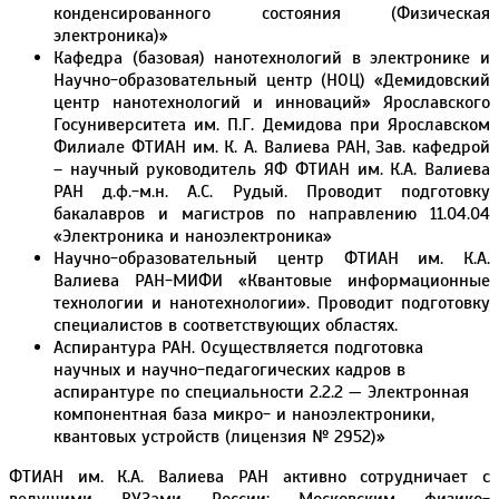
конденсированного состояния (Физическая
электроника)»
Кафедра (базовая) нанотехнологий в электронике и
Научно-образовательный центр (НОЦ) «Демидовский
центр нанотехнологий и инноваций» Ярославского
Госуниверситета им. П.Г. Демидова при Ярославском
Филиале ФТИАН им. К. А. Валиева РАН, Зав. кафедрой
– научный руководитель ЯФ ФТИАН им. К.А. Валиева
РАН д.ф.-м.н. А.С. Рудый. Проводит подготовку
бакалавров и магистров по направлению 11.04.04
«Электроника и наноэлектроника»
Научно-образовательный центр ФТИАН им. К.А.
Валиева РАН-МИФИ «Квантовые информационные
технологии и нанотехнологии». Проводит подготовку
специалистов в соответствующих областях.
Аспирантура РАН. Осуществляется подготовка
научных и научно-педагогических кадров в
аспирантуре по специальности 2.2.2 — Электронная
компонентная база микро- и наноэлектроники,
квантовых устройств (лицензия № 2952)»
ФТИАН им. К.А. Валиева РАН активно сотрудничает с
ведущими ВУЗами России: Московским физико-