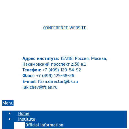
CONFERENCE WEBSITE
Адрес института:
117218, Россия, Москва,
Нахимовский проспект д.36 к.1
Телефон:
+7 (499) 129-54-92
Факс:
+7 (499) 125-38-26
E-mail:
ftian.director@bk.ru
lukichev@ftian.ru
Primary
Menu
Navigation
Home
Menu
Institute
Official information