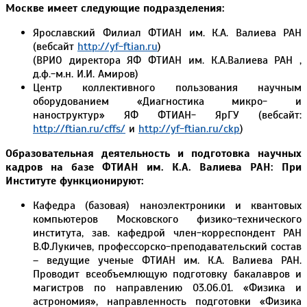
Москве имеет следующие подразделения:
Ярославский Филиал ФТИАН им. К.А. Валиева РАН
(вебсайт
http://yf-ftian.ru
)
(ВРИО директора ЯФ ФТИАН им. К.А.Валиева РАН ,
д.ф.-м.н. И.И. Амиров)
Центр коллективного пользования научным
оборудованием «Диагностика микро- и
наноструктур» ЯФ ФТИАН- ЯрГУ (вебсайт:
http://ftian.ru/cffs/
и
http://yf-ftian.ru/ckp
)
Образовательная деятельность и подготовка научных
кадров на базе ФТИАН им. К.А. Валиева РАН: При
Институте функционируют:
Кафедра (базовая) наноэлектроники и квантовых
компьютеров Московского физико-технического
института, зав. кафедрой член-корреспондент РАН
В.Ф.Лукичев, профессорско-преподавательский состав
– ведущие ученые ФТИАН им. К.А. Валиева РАН.
Проводит всеобъемлющую подготовку бакалавров и
магистров по направлению 03.06.01. «Физика и
астрономия», направленность подготовки «Физика