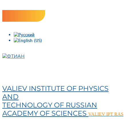
Skip
Версия сайта для слабовидящих
to
content
ФТИАН
VALIEV INSTITUTE OF PHYSICS
AND
TECHNOLOGY OF RUSSIAN
ACADEMY OF SCIENCES
VALIEV IPT RAS