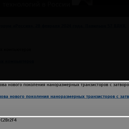
рум «Россия». 28 февраля 2024 года. Павильон 57 ВДНХ.
ых компьютеров
нова нового поколения наноразмерных транзисторов с зат