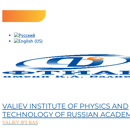
Skip
Версия сайта для слабовидящих
to
content
ФТИАН
VALIEV INSTITUTE OF PHYSICS AND
TECHNOLOGY OF RUSSIAN ACADEM
VALIEV IPT RAS