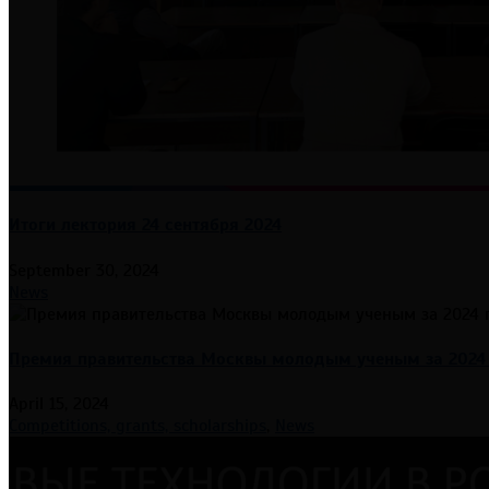
Итоги лектория 24 сентября 2024
September 30, 2024
News
Премия правительства Москвы молодым ученым за 2024
April 15, 2024
Competitions, grants, scholarships
,
News