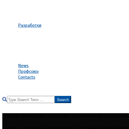
Центр коллективного пользования «Диагностика
Defense of dissertations
Аспирантура
Аспирантура
Разработки
Инновации
New technologies
Patents
Программы для ЭВМ
Порядок регистрации программ для ЭВМ
Программы для ЭВМ
News
Профсоюз
Contacts
Реквизиты института
Search
Выход монографии «Введение в квантовые информацион