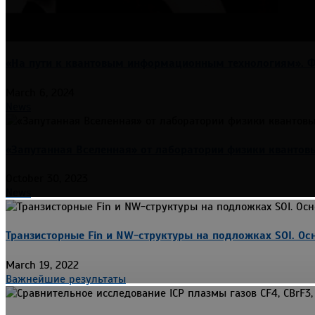
«На пути к квантовым информационным технологиям». Фо
March 6, 2024
News
«Запутанная Вселенная» от лаборатории физики квантов
October 30, 2023
News
Транзисторные Fin и NW-структуры на подложках SOI. Ос
March 19, 2022
Важнейшие результаты