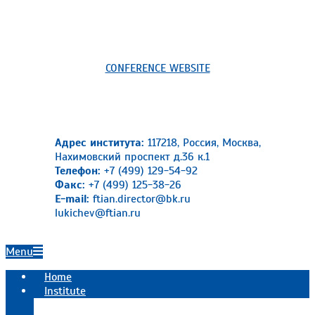
CONFERENCE WEBSITE
Адрес института:
117218, Россия, Москва,
Нахимовский проспект д.36 к.1
Телефон:
+7 (499) 129-54-92
Факс:
+7 (499) 125-38-26
E-mail:
ftian.director@bk.ru
lukichev@ftian.ru
Primary
Menu
Navigation
Home
Menu
Institute
Official information