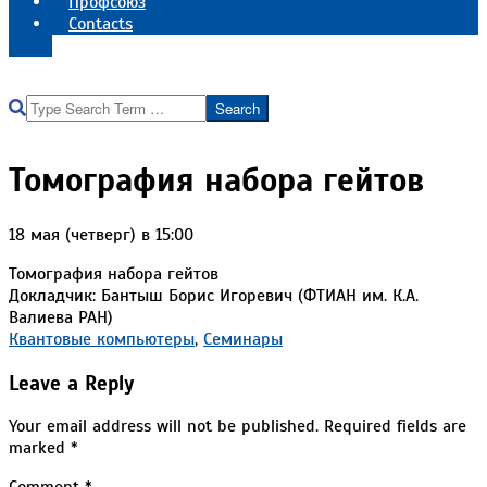
Профсоюз
Contacts
Реквизиты института
Search
Томография набора гейтов
18 мая (четверг) в 15:00
Томография набора гейтов
Докладчик: Бантыш Борис Игоревич (ФТИАН им. К.А.
Валиева РАН)
2023-
Квантовые компьютеры
,
Семинары
05-
Leave a Reply
11
Your email address will not be published.
Required fields are
marked
*