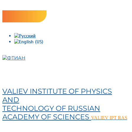
Skip
Версия сайта для слабовидящих
to
content
ФТИАН
VALIEV INSTITUTE OF PHYSICS
AND
TECHNOLOGY OF RUSSIAN
ACADEMY OF SCIENCES
VALIEV IPT RAS