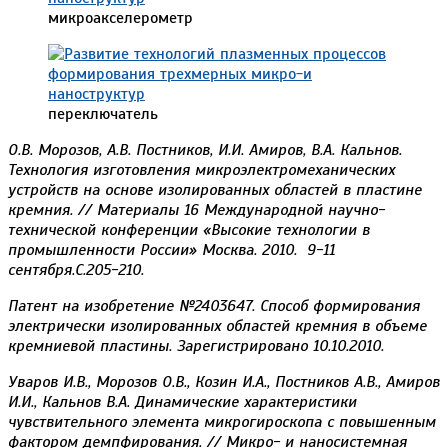
микроакселерометр
переключатель
О.В. Морозов, А.В. Постников, И.И. Амиров, В.А. Кальнов.
Технология изготовления микроэлектромеханических
устройств на основе изолированных областей в пластине
кремния. // Материалы 16 Международной научно-
технической конференции «Высокие технологии в
промышленности России» Москва. 2010. 9-11
сентября.С.205-210.
Патент на изобретение №2403647. Способ формирования
электрически изолированных областей кремния в объеме
кремниевой пластины. Зарегистрировано 10.10.2010.
Уваров И.В., Морозов О.В., Козин И.А., Постников А.В., Амиров
И.И., Кальнов В.А. Динамические характеристики
чувствительного элемента микрогироскопа с повышенным
фактором демпфирования. // Микро- и наносистемная