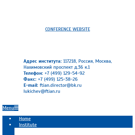
CONFERENCE WEBSITE
Адрес института:
117218, Россия, Москва,
Нахимовский проспект д.36 к.1
Телефон:
+7 (499) 129-54-92
Факс:
+7 (499) 125-38-26
E-mail:
ftian.director@bk.ru
lukichev@ftian.ru
Primary
Menu
Navigation
Home
Menu
Institute
Official information