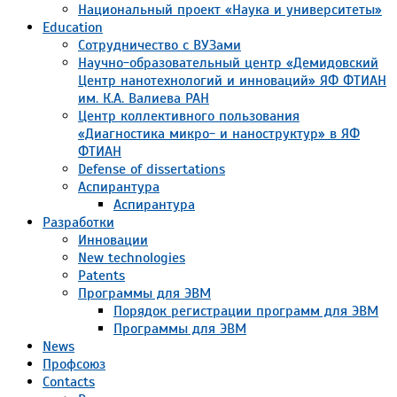
Национальный проект «Наука и университеты»
Education
Сотрудничество с ВУЗами
Научно-образовательный центр «Демидовский
Центр нанотехнологий и инноваций» ЯФ ФТИАН
им. К.А. Валиева РАН
Центр коллективного пользования
«Диагностика микро- и наноструктур» в ЯФ
ФТИАН
Defense of dissertations
Аспирантура
Аспирантура
Разработки
Инновации
New technologies
Patents
Программы для ЭВМ
Порядок регистрации программ для ЭВМ
Программы для ЭВМ
News
Профсоюз
Contacts