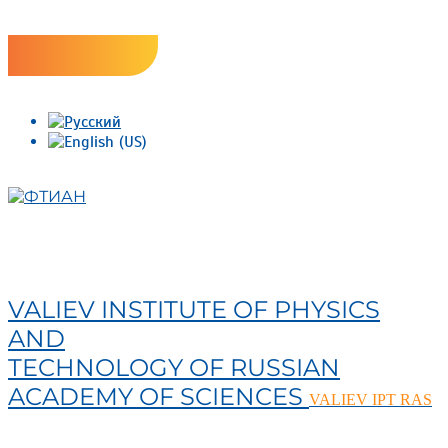
Skip
Версия сайта для слабовидящих
to
content
ФТИАН
VALIEV INSTITUTE OF PHYSICS
AND
TECHNOLOGY OF RUSSIAN
ACADEMY OF SCIENCES
VALIEV IPT RAS