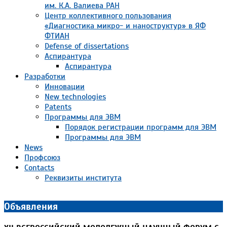
им. К.А. Валиева РАН
Центр коллективного пользования
«Диагностика микро- и наноструктур» в ЯФ
ФТИАН
Defense of dissertations
Аспирантура
Аспирантура
Разработки
Инновации
New technologies
Patents
Программы для ЭВМ
Порядок регистрации программ для ЭВМ
Программы для ЭВМ
News
Профсоюз
Contacts
Реквизиты института
Объявления