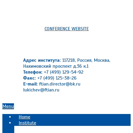
CONFERENCE WEBSITE
Адрес института:
117218, Россия, Москва,
Нахимовский проспект д.36 к.1
Телефон:
+7 (499) 129-54-92
Факс:
+7 (499) 125-38-26
E-mail:
ftian.director@bk.ru
lukichev@ftian.ru
Primary
Menu
Navigation
Home
Menu
Institute
Official information