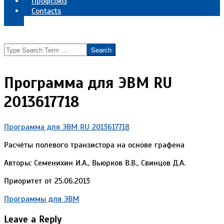
Профсоюз
Contacts
Реквизиты института
Search
Программа для ЭВМ RU
2013617718
Программа для ЭВМ RU 2013617718
Расчёты полевого транзистора на основе графена
Авторы: Семенихин И.А., Вьюрков В.В., Свинцов Д.А.
Приоритет от 25.06.2013
2023-
Программы для ЭВМ
09-
Leave a Reply
11