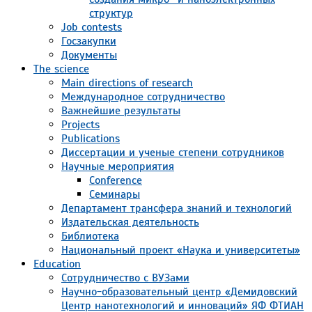
структур
Job contests
Госзакупки
Документы
The science
Main directions of research
Международное сотрудничество
Важнейшие результаты
Projects
Publications
Диссертации и ученые степени сотрудников
Научные мероприятия
Conference
Семинары
Департамент трансфера знаний и технологий
Издательская деятельность
Библиотека
Национальный проект «Наука и университеты»
Education
Сотрудничество с ВУЗами
Научно-образовательный центр «Демидовский
Центр нанотехнологий и инноваций» ЯФ ФТИАН