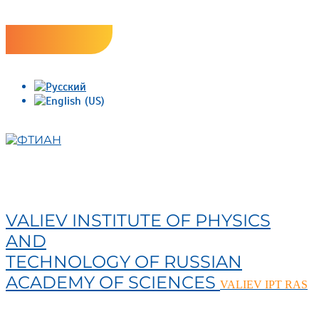
Skip
Версия сайта для слабовидящих
to
content
ФТИАН
VALIEV INSTITUTE OF PHYSICS
AND
TECHNOLOGY OF RUSSIAN
ACADEMY OF SCIENCES
VALIEV IPT RAS