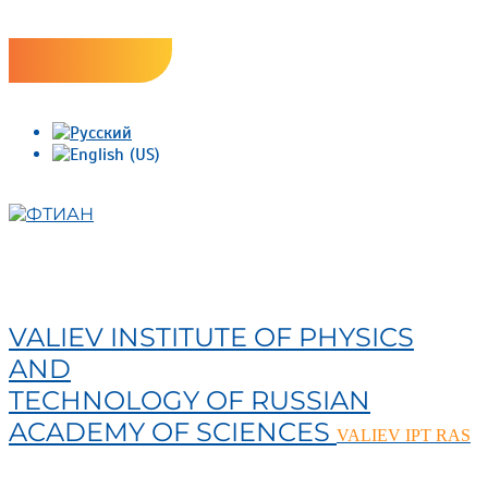
Skip
Версия сайта для слабовидящих
to
content
ФТИАН
VALIEV INSTITUTE OF PHYSICS
AND
TECHNOLOGY OF RUSSIAN
ACADEMY OF SCIENCES
VALIEV IPT RAS