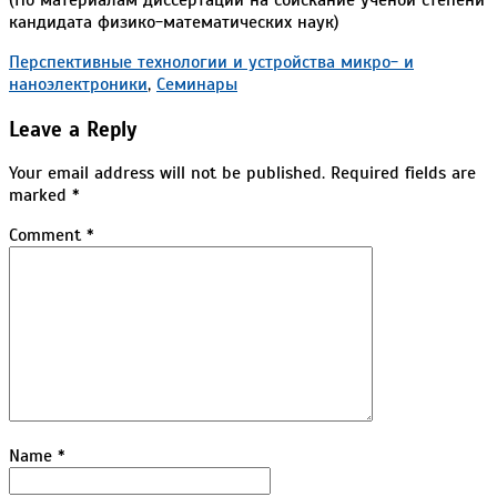
кандидата физико-математических наук)
2017-
Перспективные технологии и устройства микро- и
10-
наноэлектроники
,
Семинары
31
Leave a Reply
Your email address will not be published.
Required fields are
marked
*
Comment
*
Name
*