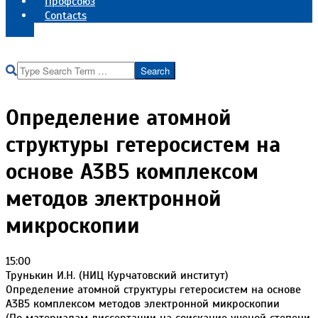
Профсоюз
Contacts
Реквизиты института
Search
Определение атомной
структуры гетеросистем на
основе A3B5 комплексом
методов электронной
микроскопии
15:00
Трунькин И.Н. (НИЦ Курчатовский институт)
Определение атомной структуры гетеросистем на основе
A3B5 комплексом методов электронной микроскопии
(По материалам диссертации на соискание ученой степени