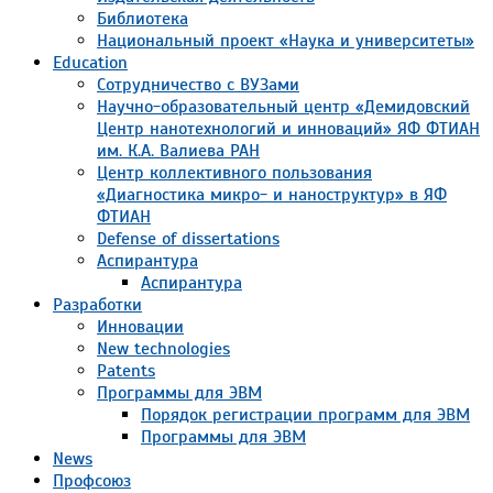
Библиотека
Национальный проект «Наука и университеты»
Education
Сотрудничество с ВУЗами
Научно-образовательный центр «Демидовский
Центр нанотехнологий и инноваций» ЯФ ФТИАН
им. К.А. Валиева РАН
Центр коллективного пользования
«Диагностика микро- и наноструктур» в ЯФ
ФТИАН
Defense of dissertations
Аспирантура
Аспирантура
Разработки
Инновации
New technologies
Patents
Программы для ЭВМ
Порядок регистрации программ для ЭВМ
Программы для ЭВМ
News
Профсоюз