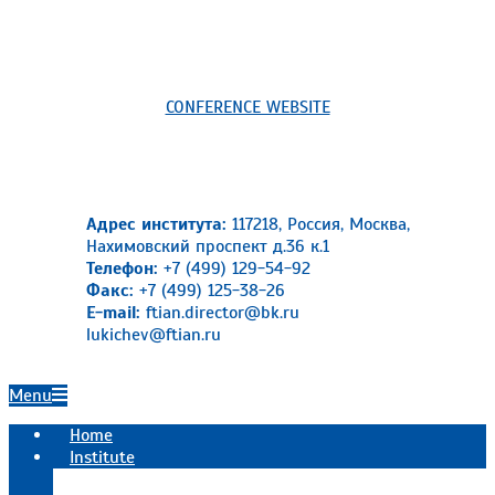
CONFERENCE WEBSITE
Адрес института:
117218, Россия, Москва,
Нахимовский проспект д.36 к.1
Телефон:
+7 (499) 129-54-92
Факс:
+7 (499) 125-38-26
E-mail:
ftian.director@bk.ru
lukichev@ftian.ru
Primary
Menu
Navigation
Home
Menu
Institute
Official information