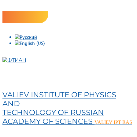
Skip
Версия сайта для слабовидящих
to
content
ФТИАН
VALIEV INSTITUTE OF PHYSICS
AND
TECHNOLOGY OF RUSSIAN
ACADEMY OF SCIENCES
VALIEV IPT RAS