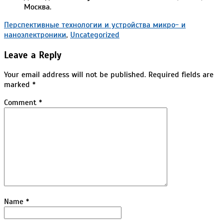
Москва.
2026-
Перспективные технологии и устройства микро- и
01-
наноэлектроники
,
Uncategorized
19
Leave a Reply
Your email address will not be published.
Required fields are
marked
*
Comment
*
Name
*