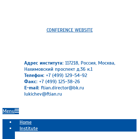
CONFERENCE WEBSITE
Адрес института:
117218, Россия, Москва,
Нахимовский проспект д.36 к.1
Телефон:
+7 (499) 129-54-92
Факс:
+7 (499) 125-38-26
E-mail:
ftian.director@bk.ru
lukichev@ftian.ru
Primary
Menu
Navigation
Home
Menu
Institute
Official information