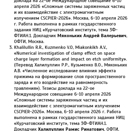
доклада на 22-ое Международное совещание 6-10
апреля 2026 «Сложные системы заряженных частиц
и их взаимодействие с электромагнитным
излучением CSCPIER-2026». Москва, 6-10 апреля 2026
г. Работа выполнена в рамках государственного
задания НИЦ «Курчатовский институт», тема 3Ф-
ФТИАН.1. Докладчик
Мяконьких
Андрей
Валерьевич
,
ОФТИ, Москва.
Khalilullin R.R., Kuzmenko V.O, Miakonkikh A.V.,
«Numerical investigation of clamp effect on space
charge layer formation and impact on etch uniformity».
(Перевод Халилуллин Р.Р., Кузьменко В.О., Мяконьких
А.В. «Численное исследование влияния эффекта
прижима на формирование слоя пространственного
заряда и его воздействие на равномерность
травления»). Тезисы доклада на 22-ое
Международное совещание 6-10 апреля 2026
«Сложные системы заряженных частиц и их
взаимодействие с электромагнитным излучением
CSCPIER-2026». Москва, 6-10 апреля 2026 г. Работа
выполнена в рамках государственного задания НИЦ
«Курчатовский институт», тема 3Ф-ФТИАН.1.
Докладчик
Халилуллин Рамис Ринатович
, ОФТИ,