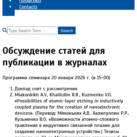
Профсоюз
Contacts
Реквизиты института
Search
Обсуждение статей для
публикации в журналах
Программа семинара 20 января 2026 г. (в 15-00)
Доклад снят с рассмотрения
Miakonkikh A.V., Khalilullin R.R., Kuzmenko V.O.
«Possibilities of atomic-layer etching in inductively
coupled plasma for the creation of nanoelectronic
devices». (Перевод: Мяконьких А.В., Халилуллин Р.Р.,
Кузьменко В.О. «Возможности атомно-слоевого
травления в индуктивно связанной плазме для
создания наноэлектронных устройств».) Тезисы