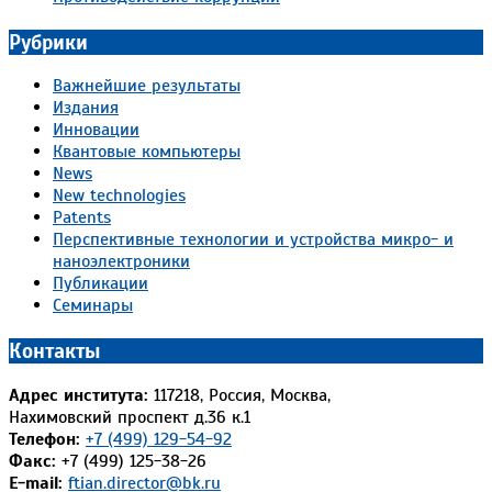
Рубрики
Важнейшие результаты
Издания
Инновации
Квантовые компьютеры
News
New technologies
Patents
Перспективные технологии и устройства микро- и
наноэлектроники
Публикации
Семинары
Контакты
Адрес института:
117218, Россия, Москва,
Нахимовский проспект д.36 к.1
Телефон:
+7 (499) 129-54-92
Факс:
+7 (499) 125-38-26
E-mail:
ftian.director@bk.ru