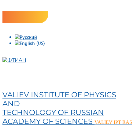
Skip
Версия сайта для слабовидящих
to
content
ФТИАН
VALIEV INSTITUTE OF PHYSICS
AND
TECHNOLOGY OF RUSSIAN
ACADEMY OF SCIENCES
VALIEV IPT RAS