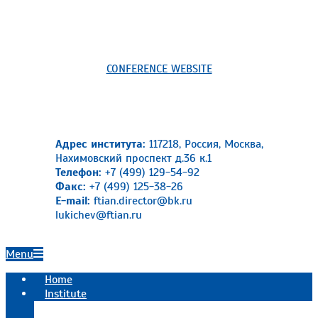
CONFERENCE WEBSITE
Адрес института:
117218, Россия, Москва,
Нахимовский проспект д.36 к.1
Телефон:
+7 (499) 129-54-92
Факс:
+7 (499) 125-38-26
E-mail:
ftian.director@bk.ru
lukichev@ftian.ru
Primary
Menu
Navigation
Home
Menu
Institute
Official information