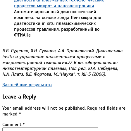
Автоматизированный диагностический
комплекс на основе зонда Ленгмюра для
диагностики in situ плазмохимических
процессов травления, разработанный во
ФТИАНе
К.В. Руденко, Я.Н. Суханов, А.А. Орликовский. Диагностика
insitu и управление плазменными процессами в
микроэлектронной технологии.// В кн. «Энциклопедия
низкотемпературной плазмы», Под ред. Ю.А. Лебедева,
Н.А. Платэ, В.Е.
Фортова, М.,”Наука”, т.
XII-5 (2006).
2019-
Важнейшие результаты
12-
Leave a Reply
06
Your email address will not be published.
Required fields are
marked
*
Comment
*