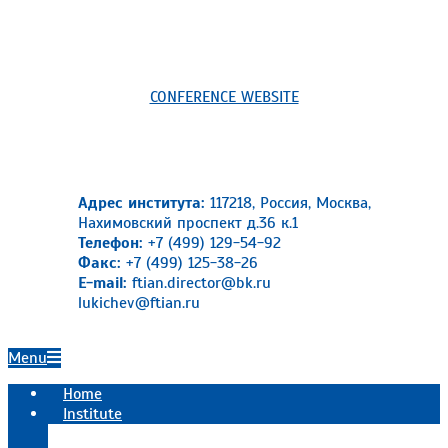
CONFERENCE WEBSITE
Адрес института:
117218, Россия, Москва,
Нахимовский проспект д.36 к.1
Телефон:
+7 (499) 129-54-92
Факс:
+7 (499) 125-38-26
E-mail:
ftian.director@bk.ru
lukichev@ftian.ru
Primary
Menu
Navigation
Home
Menu
Institute
Official information