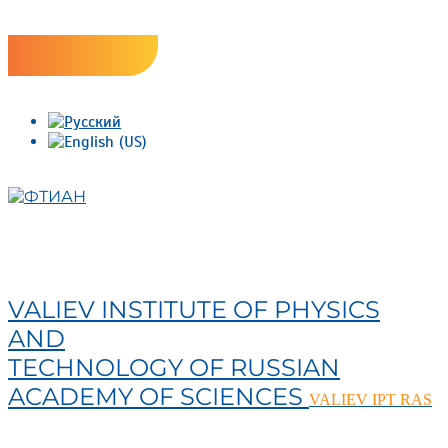
Skip
Версия сайта для слабовидящих
to
content
ФТИАН
VALIEV INSTITUTE OF PHYSICS
AND
TECHNOLOGY OF RUSSIAN
ACADEMY OF SCIENCES
VALIEV IPT RAS