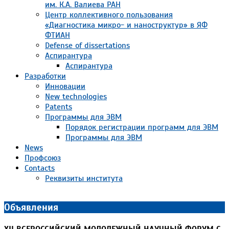
им. К.А. Валиева РАН
Центр коллективного пользования
«Диагностика микро- и наноструктур» в ЯФ
ФТИАН
Defense of dissertations
Аспирантура
Аспирантура
Разработки
Инновации
New technologies
Patents
Программы для ЭВМ
Порядок регистрации программ для ЭВМ
Программы для ЭВМ
News
Профсоюз
Contacts
Реквизиты института
Объявления
XII ВСЕРОССИЙСКИЙ МОЛОДЕЖНЫЙ НАУЧНЫЙ ФОРУМ С