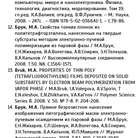
компьютеры, микро и наноэлектроника. Физика,
технология, диагностика, моделирование. Том 19;
гл.ред. К.А.Валиев; отв.ред. В.Ф.Лукичев. – М.: Наука,
2008. – 247c . – ISBN 978-5-02-036641-1. – C.78-86.
Брук, М.А.
Свойства тонких пленок из
политетрафторэтилена, нанесенных на твердые
субстраты методом электронно-лучевой
полимеризации из паровой фазы / М.А.Брук,
Е.Н.Жихарев, И.А.Волегова, А.В.Спирин, Э.Н.Телешов,
В.А.Кальнов // Высокомолекулярные соединения.
2008. Т.50. N8. С.1566-1571.
Bruk, M.A.
PROPERTIES OF THIN POLY
(TETRAFLUOROETHYLENE) FILMS DEPOSITED ON SOLID
SUBSTRATES BY ELECTRON BEAM POLYMERIZATION FROM
VAPOR PHASE / M.A.Bruk, I.A.Volegova, A.V.Spirin, T
E.N.eleshov, E.N.Zhikharev, V.A.Kal’nov // Polymer Science.
Series B. 2008. V. 50. № 7-8. P. 204-208.
Брук, М.А.
Прямое безрезистное нанесение
изображения литографической маски электронно-
лучевым осаждением из паровой фазы / М.А.Брук,
Е.Н.Жихарев, С.Л.Шевчук, И.А.Волегова, А.В.Спирин,
Э.Н.Телешов, В.А.Кальнов, Ю.П.Маишев // Журнал
физической химии. 2008. Т.82. N10. С.1943-1949.