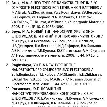
Bruk, M.A.
A NEW TYPE OF NANOSTRUCTURE IN SI/C
COMPOSITE ELECTRODES FOR LITHIUM-ION BATTERIES /
M.A.Bruk, A.V.Klochikhina, Yu.E.Roginskaya, V.A.Bespalov,
B.A.Loginov, V.B.Loginov, N.A.Degtyarev, I.D.Zefirov,
V.A.Kal’nov, T.L.Kulova, A.V.Skundin // Inorganic Materials.
2008. Т. 44. № 10. С. 1086-1090.
Брук, М.А.
НОВЫЙ ТИП НАНОСТРУКТУРЫ В SI/C-
ЭЛЕКТРОДАХ ДЛЯ ЛИТИЙ-ИОННЫХ АККУМУЛЯТОРОВ /
М.А.Брук, В.А.Беспалов, Б.А.Логинов, В.Б.Логинов,
Н.А.Дегтярев, Н.А.Дегтярев, И.Д.Зефиров, В.А.Кальнов,
А.В.Клочихина, Т.Л.Кулова, Ю.Е.Рогинская, А.М. Скундин
// Неорганические материалы. 2008. Т. 44. № 10. С.
1213-1217.
Roginskaya, Yu.E.
A NEW TYPE OF THE
NANOSTRUCTURED COMPOSITE SI/C ELECTRODES /
Yu.E.Roginskaya, T.L.Kulova, A.M.Skundin, E.N.Zhikharev,
V.A.Kal’Nov, V.B.Loginov, M.A.Bruk // Russian Journal of
Electrochemistry. 2008. Т. 44. № 11. С. 1197-1203.
Рогинская, Ю.Е.
НОВЫЙ ТИП
НАНОСТРУКТУРИРОВАННЫХ КОМПОЗИТНЫХ SI/C
ЭЛЕКТРОДОВ / Ю.Е.Рогинская, Т.Л.Кулова, А.М.Скундин,
М.А.Брук, Е.Н.Жихарев, В.А.Кальнов, В.Б.Логинов //