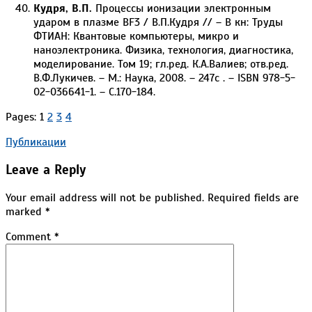
Кудря, В.П.
Процессы ионизации электронным
ударом в плазме BF3 / В.П.Кудря // – В кн: Труды
ФТИАН: Квантовые компьютеры, микро и
наноэлектроника. Физика, технология, диагностика,
моделирование. Том 19; гл.ред. К.А.Валиев; отв.ред.
В.Ф.Лукичев. – М.: Наука, 2008. – 247c . – ISBN 978-5-
02-036641-1. – C.170-184.
Pages:
1
2
3
4
2021-
Публикации
10-
Leave a Reply
04
Your email address will not be published.
Required fields are
marked
*
Comment
*