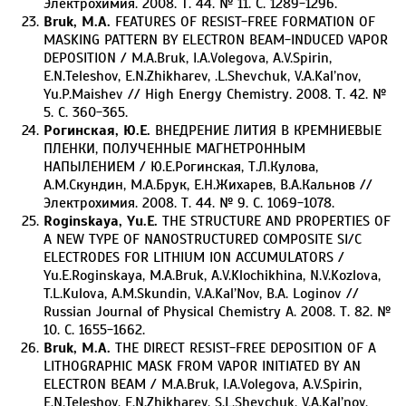
Электрохимия. 2008. Т. 44. № 11. С. 1289-1296.
Bruk, M.A.
FEATURES OF RESIST-FREE FORMATION OF
MASKING PATTERN BY ELECTRON BEAM-INDUCED VAPOR
DEPOSITION / M.A.Bruk, I.A.Volegova, A.V.Spirin,
E.N.Teleshov, E.N.Zhikharev, .L.Shevchuk, V.A.Kal’nov,
Yu.P.Maishev // High Energy Chemistry. 2008. Т. 42. №
5. С. 360-365.
Рогинская, Ю.Е.
ВНЕДРЕНИЕ ЛИТИЯ В КРЕМНИЕВЫЕ
ПЛЕНКИ, ПОЛУЧЕННЫЕ МАГНЕТРОННЫМ
НАПЫЛЕНИЕМ / Ю.Е.Рогинская, Т.Л.Кулова,
А.М.Скундин, М.А.Брук, Е.Н.Жихарев, В.А.Кальнов //
Электрохимия. 2008. Т. 44. № 9. С. 1069-1078.
Roginskaya, Yu.E.
THE STRUCTURE AND PROPERTIES OF
A NEW TYPE OF NANOSTRUCTURED COMPOSITE SI/C
ELECTRODES FOR LITHIUM ION ACCUMULATORS /
Yu.E.Roginskaya, M.A.Bruk, A.V.Klochikhina, N.V.Kozlova,
T.L.Kulova, A.M.Skundin, V.A.Kal’Nov, B.A. Loginov //
Russian Journal of Physical Chemistry A. 2008. Т. 82. №
10. С. 1655-1662.
Bruk, M.A.
THE DIRECT RESIST-FREE DEPOSITION OF A
LITHOGRAPHIC MASK FROM VAPOR INITIATED BY AN
ELECTRON BEAM / M.A.Bruk, I.A.Volegova, A.V.Spirin,
E.N.Teleshov, E.N.Zhikharev, S.L.Shevchuk, V.A.Kal’nov,