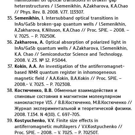
heterostructures / I.Semenikhin, A.Zakharova, K.A.Chao
// Phys. Rev. B. 2008. V.77. 113307.
Semenikhin, I.
Intersubband optical transitions in
InAs/GaSb broken-gap quantum wells / I.Semenikhin,
A.Zakharova, K.Nilsson, K.A.Chao // Proc. SPIE. – 2008. –
V. 7025. – P. 70250K.
Zakharova, A.
Optical absorption of polarized light in
InAs/GaSb quantum wells / A.Zakharova, I.Semenikhin,
K.A. Chao // Semiconductor Science and Technology.
2008. V. 23. № 12. P.5044.
Kokin, A.A.
An investigation of the antiferromagnet-
based NMR quantum register in inhomogeneous
magnetic field / A.A.Kokin, B.A.Kokin // Proc. SPIE. –
2008.- V. 7023. – P. 70230B.
Костюченко, В.В.
Обменные взаимодействия и
спиновые состояния в магнитном молекулярном
нанокластере V15. / В.В.Костюченко, М.В.Костюченко //
Журнал экспериментальной и теоретической физики.
2008. Т.134. N 4(10). С. 697–705.
Kostyuchenko, V.V.
Finite size effects in
antiferromagnetic multilayers / V.V.Kostyuchenko //
Proc. SPIE. – 2008. – V. 7025. – P. 70250T.