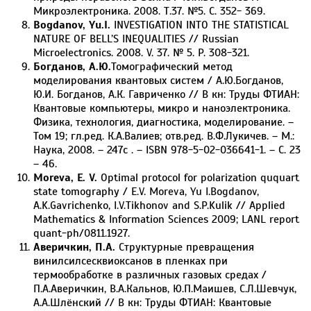
Микроэлектроника. 2008. Т.37. №5. С. 352- 369.
Bogdanov, Yu.I.
INVESTIGATION INTO THE STATISTICAL
NATURE OF BELL’S INEQUALITIES // Russian
Microelectronics. 2008. V. 37. № 5. P. 308-321.
Богданов, А.Ю.
Томографический метод
моделирования квантовых систем / А.Ю.Богданов,
Ю.И. Богданов, А.К. Гавриченко // В кн: Труды ФТИАН:
Квантовые компьютеры, микро и наноэлектроника.
Физика, технология, диагностика, моделирование. –
Том 19; гл.ред. К.А.Валиев; отв.ред. В.Ф.Лукичев. – М.:
Наука, 2008. – 247c . – ISBN 978-5-02-036641-1. – C. 23
– 46.
Moreva, E. V.
Optimal protocol for polarization ququart
state tomography / E.V. Moreva, Yu I.Bogdanov,
A.K.Gavrichenko, I.V.Tikhonov and S.P.Kulik // Applied
Mathematics & Information Sciences 2009; LANL report
quant-ph/0811.1927.
Аверичкин, П.А.
Структурные превращения
винилсилсесквиоксанов в пленках при
термообработке в различных газовых средах /
П.А.Аверичкин, В.А.Кальнов, Ю.П.Маишев, С.Л.Шевчук,
А.А.Шлёнский // В кн: Труды ФТИАН: Квантовые