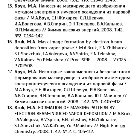
Брук, М.А.
Нанесение маскирующего изображения
методом электронно-лучевого осаждения из паровой
фазы / М.А.Брук, Е.Н.Жихарев, С.Л.Шевчук,
И.А.Волегова, А.В.Спирин, Э.Н.Телешов, В.А.Кальнов,
Ю.П.Маишев // Химия высоких энергий. 2008. Т.42.
№2. С.134-142.
Bruk, M.A.
Mask image formation by electron beam
deposition from vapor phase / M.A.Bruk, E.N.Zhikharev,
S.L.Shevchuk, I.A.Volegova, A.V.Spirin, E.N.Teleshov,
V.A.Kalnov, Yu.P.Maishev // Proc. SPIE. – 2008. – V.7025. –
P.702508.
Брук, М.А.
Некоторые закономерности безрезистного
формирования маскирующего изображения методом
электронно-лучевого осаждения из паровой фазы /
М.А.Брук, Е.Н.Жихарев, С.Л.Шевчук, И.А.Волегова,
А.В.Спирин, Э.Н.Телешов, В.А.Кальнов, Ю.П.Маишев //
Химия высоких энергий. 2008. Т.42. №5. С.407-412.
Bruk, M.A.
FORMATION OF MASKING PATTERN BY
ELECTRON BEAM-INDUCED VAPOR DEPOSITION / M.A.Bruk,
I.A.Volegova, A.V.Spirin, E.N.Teleshov, E.N.Zhikharev,
S.L.Shevchuk, V.A.Kal’nov, Yu.P.Maishev // High Energy
Chemistry. 2008. Т. 42. № 2. С. 105-112.