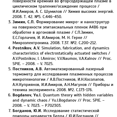
поверхности кремния во фторсодержащей плазме в
циклическом траление/осаждение процессе /
И.И.Амиров, А. С. Шумилов // Химия высоких энергий.
2008. Т. 42. №5. С.446-450.
Зимин, С.П.
Формирование микро- и наноструктур
на поверхности эпитаксиальных пленок A4В6 при
обработке в аргоновой плазме / С.П.Зимин,
Е.С.Горлачев, И. И.Амиров, М. Н. Герке //
Микроэлектроника. 2008. Т.37. №2. С.200-212.
Postnikov, A.V.
Simulation, fabrication, and dynamics
characteristics of electrostatically actuated switches /
A.V.Postnikov, I. I.Amirov; V.V.Naumov, V.A.Kalnov // Proc.
SPIE. – 2008. – V. 7025.
Постников, А.В.
Автоматизированный лазерный
термометр для исследования плазменных процессов
микротехнологии / А.В.Постников, И.Н.Косолапов,
А.Н.Куприянов, И.И.Амиров, А.Н.Магунов // Приборы и
техника эксперимента. 2008. №2. С.173-176.
Bogdanov, Yu.I.
Quantum theory with hidden variables
and dynamic chaos / Yu.I.Bogdanov // Proc. SPIE. –
2008. – V. 7023. – P.702303.
Богданов, Ю.И.
Исследование статистической
природы неравенств Белла / Ю.И.Богданов //