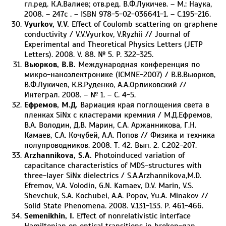
гл.ред. К.А.Валиев; отв.ред. В.Ф.Лукичев. – М.: Наука,
2008. – 247c . – ISBN 978-5-02-036641-1. – C.195-216.
Vyurkov, V.V.
Effect of Coulomb scattering on graphene
conductivity / V.V.Vyurkov, V.Ryzhii // Journal of
Experimental and Theoretical Physics Letters (JETP
Letters). 2008. V. 88. № 5. P. 322-325.
Вьюрков, В.В.
Международная конференция по
микро-наноэлектронике (ICMNE-2007) / В.В.Вьюрков,
В.Ф.Лукичев, К.В.Руденко, А.А.Орликовский //
Интеграл. 2008. – № 1. – С. 4-5.
Ефремов, М.Д.
Вариация края поглощения света в
пленках SiNx с кластерами кремния / М.Д.Ефремов,
В.А. Володин, Д.В. Марин, С.А. Аржанникова, Г.Н.
Камаев, С.А. Кочубей, А.А. Попов // Физика и техника
полупроводников. 2008. Т. 42. Вып. 2. С.202-207.
Arzhannikova, S.A.
Photoinduced variation of
capacitance characteristics of MDS-structures with
three-layer SiNx dielectrics / S.A.Arzhannikova,M.D.
Efremov, V.A. Volodin, G.N. Kamaev, D.V. Marin, V.S.
Shevchuk, S.A. Kochubei, A.A. Popov, Yu.A. Minakov //
Solid State Phenomena. 2008. V.131-133. P. 461-466.
Semenikhin, I.
Effect of nonrelativistic interface
Hamiltonian on optical transitions in broken-gap