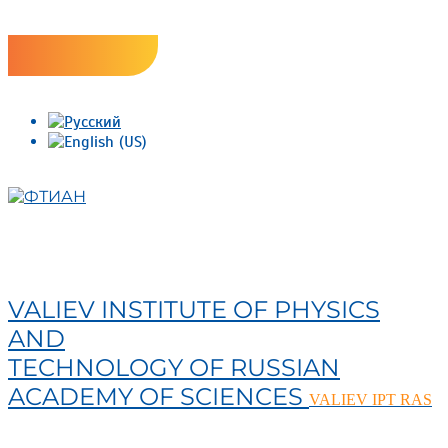
Skip
Версия сайта для слабовидящих
to
content
ФТИАН
VALIEV INSTITUTE OF PHYSICS
AND
TECHNOLOGY OF RUSSIAN
ACADEMY OF SCIENCES
VALIEV IPT RAS