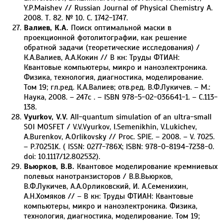
Y.P.Maishev // Russian Journal of Physical Chemistry A.
2008. Т. 82. № 10. С. 1742-1747.
Валиев, К.А.
Поиск оптимальной маски в
проекционной фотолитографии, как решение
обратной задачи (теоретические исследования) /
К.А.Валиев, А.А.Кокин // В кн: Труды ФТИАН:
Квантовые компьютеры, микро и наноэлектроника.
Физика, технология, диагностика, моделирование.
Том 19; гл.ред. К.А.Валиев; отв.ред. В.Ф.Лукичев. – М.:
Наука, 2008. – 247c . – ISBN 978-5-02-036641-1. – С.113-
138.
Vyurkov, V.V.
All-quantum simulation of an ultra-small
SOI MOSFET / V.V.Vyurkov, I.Semenikhin, V.Lukichev,
A.Burenkov, A.Orlikovsky // Proc. SPIE. – 2008. – V. 7025.
– P.70251K. ( ISSN: 0277-786X; ISBN: 978-0-8194-7238-0.
doi: 10.1117/12.802532).
Вьюрков, В.В.
Квантовое моделирование кремниевых
полевых нанотранзисторов / В.В.Вьюрков,
В.Ф.Лукичев, А.А.Орликовский, И. А.Семенихин,
А.Н.Хомяков // – В кн: Труды ФТИАН: Квантовые
компьютеры, микро и наноэлектроника. Физика,
технология, диагностика, моделирование. Том 19;