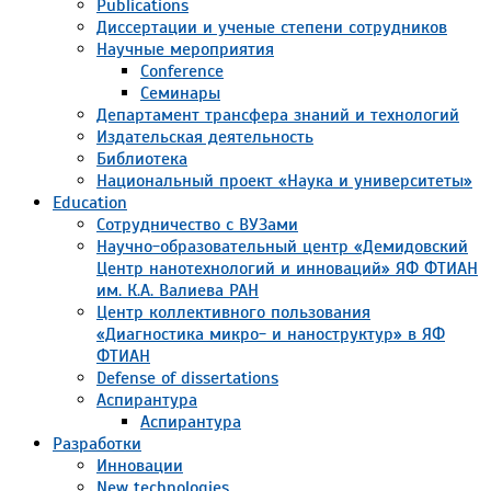
Publications
Диссертации и ученые степени сотрудников
Научные мероприятия
Conference
Семинары
Департамент трансфера знаний и технологий
Издательская деятельность
Библиотека
Национальный проект «Наука и университеты»
Education
Сотрудничество с ВУЗами
Научно-образовательный центр «Демидовский
Центр нанотехнологий и инноваций» ЯФ ФТИАН
им. К.А. Валиева РАН
Центр коллективного пользования
«Диагностика микро- и наноструктур» в ЯФ
ФТИАН
Defense of dissertations
Аспирантура
Аспирантура
Разработки
Инновации
New technologies