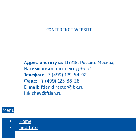
CONFERENCE WEBSITE
Адрес института:
117218, Россия, Москва,
Нахимовский проспект д.36 к.1
Телефон:
+7 (499) 129-54-92
Факс:
+7 (499) 125-38-26
E-mail:
ftian.director@bk.ru
lukichev@ftian.ru
Primary
Menu
Navigation
Home
Menu
Institute
Official information