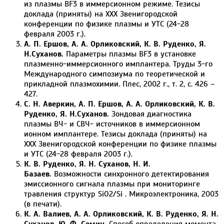
из плазмы BF3 в иммерсионном режиме. Тезисы
доклада (приняты) на XXX Звенигородской
конференции по физике плазмы и УТС (24-28
февраля 2003 г.).
А. П. Ершов, А. А. Орликовский, К. В. Руденко, Я.
Н.Суханов.
Параметры плазмы BF3 в установке
плазменно-иммерсионного имплантера. Труды 3-го
Международного симпозиума по теоретической и
прикладной плазмохимии. Плес, 2002 г., т. 2, с. 426 –
427.
С. Н. Аверкин, А. П. Ершов, А. А. Орликовский, К. В.
Руденко, Я. Н.Суханов.
Зондовая диагностика
плазмы ВЧ- и СВЧ- источников в иммерсионном
ионном имплантере. Тезисы доклада (приняты) на
XXX Звенигородской конференции по физике плазмы
и УТС (24-28 февраля 2003 г.).
К. В. Руденко, Я. Н. Суханов, Н. И.
Базаев.
Возможности синхронного детектирования
эмиссионного сигнала плазмы при мониторинге
травления структур SiO2/Si . Микроэлектроника, 2003
(в печати).
К. А. Валиев, А. А. Орликовский, К. В. Руденко, Я. Н.
Суханов, Ю. Ф. Семин.
Способ определения момента