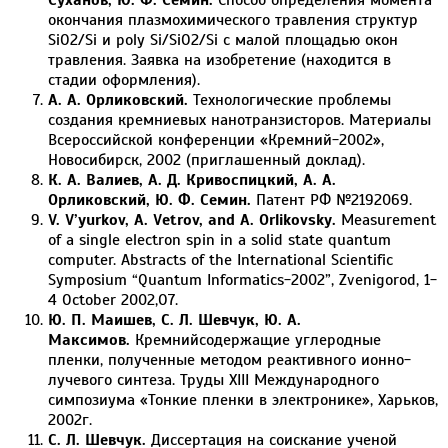
окончания плазмохимического травления структур
SiO2/Si и poly Si/SiO2/Si с малой площадью окон
травления. Заявка на изобретение (находится в
стадии оформления).
А. А. Орликовский.
Технологические проблемы
создания кремниевых нанотранзисторов. Материалы
Всероссийской конференции «Кремний-2002»,
Новосибирск, 2002 (приглашенный доклад).
К. А. Валиев, А. Д. Кривоспицкий, А. А.
Орликовский, Ю. Ф. Семин.
Патент РФ №2192069.
V. V’yurkov, A. Vetrov, and A. Orlikovsky.
Measurement
of a single electron spin in a solid state quantum
computer. Abstracts of the International Scientific
Symposium “Quantum Informatics-2002”, Zvenigorod, 1-
4 October 2002,O7.
Ю. П. Маишев, С. Л. Шевчук, Ю. А.
Максимов.
Кремнийсодержащие углеродные
пленки, полученные методом реактивного ионно-
лучевого синтеза. Труды ХIII Международного
симпозиума «Тонкие пленки в электронике», Харьков,
2002г.
С. Л. Шевчук.
Диссертация на соискание ученой