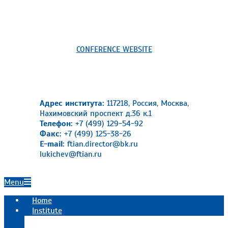
CONFERENCE WEBSITE
Адрес института:
117218, Россия, Москва,
Нахимовский проспект д.36 к.1
Телефон:
+7 (499) 129-54-92
Факс:
+7 (499) 125-38-26
E-mail:
ftian.director@bk.ru
lukichev@ftian.ru
Primary
Menu
Navigation
Home
Menu
Institute
Official information