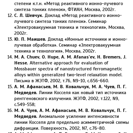
степени к.т.н. «Метод реактивного ионно-лучевого
синтеза тонких пленок», ФТИАН, Москва, 2002г.
С. Л. Шевчук.
Доклад «Метод реактивного ионно-
лучевого синтеза тонких пленок». Семинар
«Электровакуумная техника и технология», Москва,
2002г.
Ю. П. Маишев.
Доклад «Ионные источники и ионно-
лучевая обработка». Семинар «Электровакуумная
техника и технология», Москва, 2002г.
M. A. Chuev, O. Hupe, A. M. Afanas’ev, H. Bremers, J.
Hesse.
Alternative approach for evaluation of
Mossbauer spectra of nanostructured ferromagnetic
alloys within generalized two-level relaxation model.
Письма в ЖЭТФ, 2002, т.76, N9-10, с.656-660.
А. М. Афанасьев, М. В. Ковальчук, М. А. Чуев, П. Г.
Медведев.
Линии Косселя как новый тип источника
рентгеновского излучения. ЖЭТФ, 2002, т.122, N9,
с.549-558;
М. А. Чуев, А. М. Афанасьев, М. В. Ковальчук, П. Г.
Медведев.
Аномальное усиление интенсивности
линии Косселя для предельно асимметричной схемы
дифракции. Поверхность, 2002, N7, с.76-80.