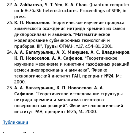
A. Zakharova, S. T. Yen, K. A. Chao.
Quantum computer
on InAs/GaSb heterostructures. Proceedings of SPIE, in
press.
К. П. Новоселов.
Теоретическое изучение процесса
химического осаждения нитрида кремния из смеси
дихлоросилана и аммиака. “Математическое
моделирование субмикронных технологий и
приборов. III”, Труды ФТИАН, т.17, с.54-81, 2001.
А. А. Багатурьянц, А. Х. Минушев, А. С. Владимиров,
К. П. Новоселов, А. А. Сафонов.
“Теоретическое
изучение механизма и кинетики газофазных реакций
всмеси дихлоросилана и аммиака”. Физико-
технологический институт РАН, препринт №24, М.:
2000.
А. А. Багатурьянц, К. П. Новоселов, А. А.
Сафонов.
“Теоретическое исследование структуры
нитрида кремния и механизма некоторых
поверхностных реакций”. Физико-технологический
институт РАН, препринт №25, М.: 2000.
2021-
Публикации
10-