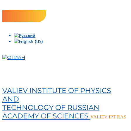
Skip
Версия сайта для слабовидящих
to
content
ФТИАН
VALIEV INSTITUTE OF PHYSICS
AND
TECHNOLOGY OF RUSSIAN
ACADEMY OF SCIENCES
VALIEV IPT RAS