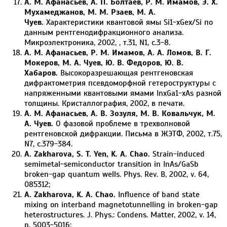
А. М. Афанасьев, А. П. Болтаев, Р. М. Имамов, Э. Х.
Мухамеджанов, М. М. Рзаев, М. А.
Чуев.
Характеристики квантовой ямы Si1-xGex/Si по
данным рентгенодифракционного анализа.
Микроэлектроника, 2002, , т.31, N1, с.3-8.
А. М. Афанасьев, Р. М. Имамов, А. А. Ломов, В. Г.
Мокеров, М. А. Чуев, Ю. В. Федоров, Ю. В.
Хабаров.
Высокоразрешающая рентгеновская
дифрактометрия псевдоморфной гетероструктуры с
напряженными квантовыми ямами InxGa1-xAs разной
толщины. Кристаллография, 2002, в печати.
А. М. Афанасьев, А. В. Зозуля, М. В. Ковальчук, М.
А. Чуев.
О фазовой проблеме в трехволновой
рентгеновской дифракции. Письма в ЖЭТФ, 2002, т.75,
N7, с.379-384.
A. Zakharova, S. T. Yen, K. A. Chao.
Strain-induced
semimetal-semiconductor transition in InAs/GaSb
broken-gap quantum wells. Phys. Rev. B, 2002, v. 64,
085312;
A. Zakharova, K. A. Chao.
Influence of band state
mixing on interband magnetotunnelling in broken-gap
heterostructures. J. Phys.: Condens. Matter, 2002, v. 14,
p. 5003-5016;